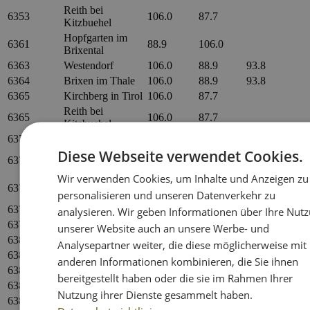
Reith bei
6353
106.0
87.7
Kitzbuehel
Hopfgarten im
6361
88.9
106.0
Brixental
6363
Westendorf
106.0
88.9
93.8
6364
Brixen im Thale
106.0
88.9
93.8
6365
Kirchberg in Tirol
106.0
87.7
Reith bei
6365
106.0
87.7
Kitzbuehel
6370
Kitzbuehel
106.0
87.7
Diese Webseite verwendet Cookies.
Reith bei
6370
106.0
87.7
Kitzbuehel
Wir verwenden Cookies, um Inhalte und Anzeigen zu
Aurach bei
6371
106.0
87.7
personalisieren und unseren Datenverkehr zu
Kitzbuehel
6372
Oberndorf in Tirol
87.7
106.0
analysieren. Wir geben Informationen über Ihre Nut
6373
Jochberg
106.0
87.7
unserer Website auch an unsere Werbe- und
6380
St. Johann in Tirol
87.7
106.0
Analysepartner weiter, die diese möglicherweise mit
6382
Kirchdorf in Tirol
87.7
106.0
anderen Informationen kombinieren, die Sie ihnen
6383
Kirchdorf in Tirol
87.7
106.0
bereitgestellt haben oder die sie im Rahmen Ihrer
6384
Waidring
87.7
Nutzung ihrer Dienste gesammelt haben.
6385
Schwendt
105.4
87.7