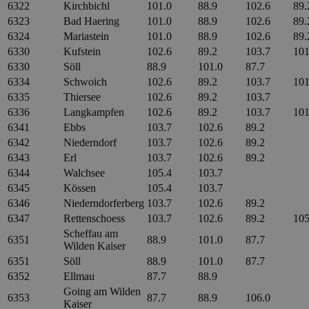
6322
Kirchbichl
101.0
88.9
102.6
89.
6323
Bad Haering
101.0
88.9
102.6
89.
6324
Mariastein
101.0
88.9
102.6
89.
6330
Kufstein
102.6
89.2
103.7
101
6330
Söll
88.9
101.0
87.7
6334
Schwoich
102.6
89.2
103.7
101
6335
Thiersee
102.6
89.2
103.7
6336
Langkampfen
102.6
89.2
103.7
101
6341
Ebbs
103.7
102.6
89.2
6342
Niederndorf
103.7
102.6
89.2
6343
Erl
103.7
102.6
89.2
6344
Walchsee
105.4
103.7
6345
Kössen
105.4
103.7
6346
Niederndorferberg
103.7
102.6
89.2
6347
Rettenschoess
103.7
102.6
89.2
105
Scheffau am
6351
88.9
101.0
87.7
Wilden Kaiser
6351
Söll
88.9
101.0
87.7
6352
Ellmau
87.7
88.9
Going am Wilden
6353
87.7
88.9
106.0
Kaiser