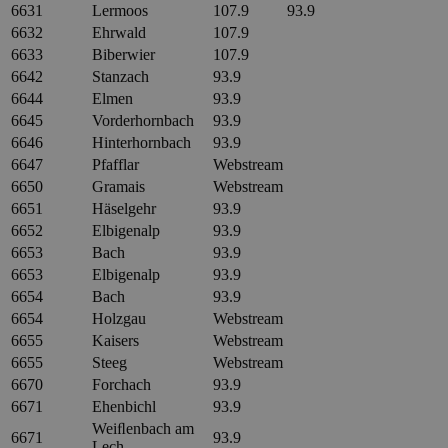
6631
Lermoos
107.9
93.9
6632
Ehrwald
107.9
6633
Biberwier
107.9
6642
Stanzach
93.9
6644
Elmen
93.9
6645
Vorderhornbach
93.9
6646
Hinterhornbach
93.9
6647
Pfafflar
Webstream
6650
Gramais
Webstream
6651
Häselgehr
93.9
6652
Elbigenalp
93.9
6653
Bach
93.9
6653
Elbigenalp
93.9
6654
Bach
93.9
6654
Holzgau
Webstream
6655
Kaisers
Webstream
6655
Steeg
Webstream
6670
Forchach
93.9
6671
Ehenbichl
93.9
Weiﬂenbach am
6671
93.9
Lech