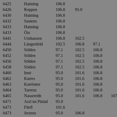
6425
Haiming
106.8
6426
Roppen
106.8
95.0
6430
Haiming
106.8
6432
Sautens
106.8
6433
Haiming
106.8
6433
Ötz
106.8
6441
Umhausen
106.8
102.5
6444
Längenfeld
102.5
106.8
97.1
6450
Sölden
97.1
102.5
106.8
6452
Sölden
97.1
102.5
106.8
6456
Sölden
97.1
102.5
106.8
6458
Sölden
97.1
102.5
106.8
6460
Imst
95.0
101.6
106.8
6462
Karres
95.0
101.6
106.8
6463
Karrösten
95.0
101.6
106.8
6464
Tarrenz
95.0
101.6
106.8
6465
Nassereith
95.0
101.6
106.8
107
6471
Arzl im Pitztal
95.0
6473
Flieﬂ
101.6
6473
Jerzens
95.0
106.8