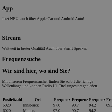
App
Jetzt NEU: auch über Apple Car und Android Auto!
Stream
Weltweit in bester Qualität! Auch über Smart Speaker.
Frequenz­suche
Wir sind hier, wo sind Sie?
Mit unserem Frequenzsucher finden Sie sofort die richtige
Wellenlänge und können Radio U1 Tirol ungestört genießen.
Postleitzahl
Ort
Frequenz
Frequenz
Frequenz
Fr
6020
Innsbruck
97.0
90.7
94.2
89.
6020
Mutters
97.0
90.7
94.2