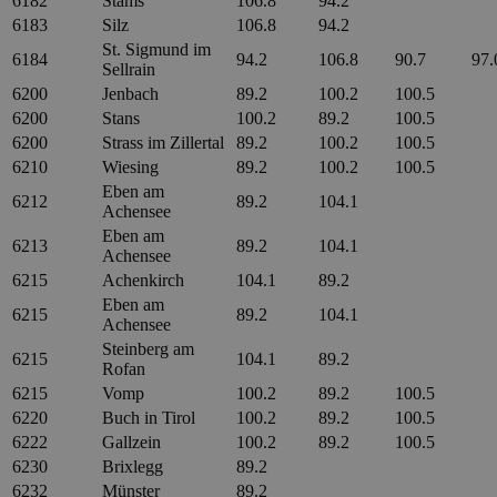
6182
Stams
106.8
94.2
6183
Silz
106.8
94.2
St. Sigmund im
6184
94.2
106.8
90.7
97.
Sellrain
6200
Jenbach
89.2
100.2
100.5
6200
Stans
100.2
89.2
100.5
6200
Strass im Zillertal
89.2
100.2
100.5
6210
Wiesing
89.2
100.2
100.5
Eben am
6212
89.2
104.1
Achensee
Eben am
6213
89.2
104.1
Achensee
6215
Achenkirch
104.1
89.2
Eben am
6215
89.2
104.1
Achensee
Steinberg am
6215
104.1
89.2
Rofan
6215
Vomp
100.2
89.2
100.5
6220
Buch in Tirol
100.2
89.2
100.5
6222
Gallzein
100.2
89.2
100.5
6230
Brixlegg
89.2
6232
Münster
89.2