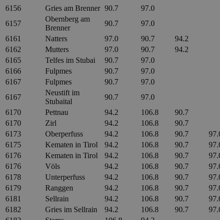
6156
Gries am Brenner
90.7
97.0
Obernberg am
6157
90.7
97.0
Brenner
6161
Natters
97.0
90.7
94.2
6162
Mutters
97.0
90.7
94.2
6165
Telfes im Stubai
90.7
97.0
6166
Fulpmes
90.7
97.0
6167
Fulpmes
90.7
97.0
Neustift im
6167
90.7
97.0
Stubaital
6170
Pettnau
94.2
106.8
90.7
6170
Zirl
94.2
106.8
90.7
6173
Oberperfuss
94.2
106.8
90.7
97.
6175
Kematen in Tirol
94.2
106.8
90.7
97.
6176
Kematen in Tirol
94.2
106.8
90.7
97.
6176
Völs
94.2
106.8
90.7
97.
6178
Unterperfuss
94.2
106.8
90.7
97.
6179
Ranggen
94.2
106.8
90.7
97.
6181
Sellrain
94.2
106.8
90.7
97.
6182
Gries im Sellrain
94.2
106.8
90.7
97.