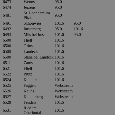
6473
Wenns
95.0
6474
Jerzens
95.0
St. Leonhard im
6481
95.0
Pitztal
6491
Schönwies
101.6
95.0
6492
Imsterberg
95.0
101.6
6493
Mils bei Imst
101.6
95.0
6500
Flieﬂ
101.6
6500
Grins
101.6
6500
Landeck
101.6
6500
Stanz bei Landeck
101.6
6511
Zams
101.6
6521
Flieﬂ
101.6
6522
Prutz
101.6
6524
Kaunertal
101.6
6525
Faggen
Webstream
6526
Kauns
Webstream
6527
Kaunerberg
Webstream
6528
Fendels
101.6
Ried im
6531
101.6
Oberinntal