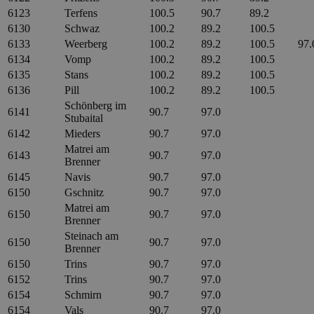
6123
Terfens
100.5
90.7
89.2
6130
Schwaz
100.2
89.2
100.5
6133
Weerberg
100.2
89.2
100.5
97.
6134
Vomp
100.2
89.2
100.5
6135
Stans
100.2
89.2
100.5
6136
Pill
100.2
89.2
100.5
Schönberg im
6141
90.7
97.0
Stubaital
6142
Mieders
90.7
97.0
Matrei am
6143
90.7
97.0
Brenner
6145
Navis
90.7
97.0
6150
Gschnitz
90.7
97.0
Matrei am
6150
90.7
97.0
Brenner
Steinach am
6150
90.7
97.0
Brenner
6150
Trins
90.7
97.0
6152
Trins
90.7
97.0
6154
Schmirn
90.7
97.0
6154
Vals
90.7
97.0