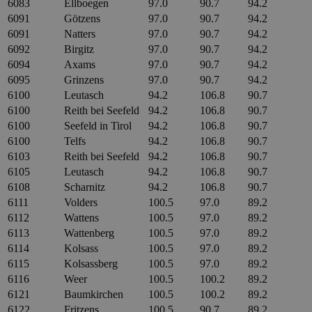
6083
Ellboegen
97.0
90.7
94.2
6091
Götzens
97.0
90.7
94.2
6091
Natters
97.0
90.7
94.2
6092
Birgitz
97.0
90.7
94.2
6094
Axams
97.0
90.7
94.2
6095
Grinzens
97.0
90.7
94.2
6100
Leutasch
94.2
106.8
90.7
6100
Reith bei Seefeld
94.2
106.8
90.7
6100
Seefeld in Tirol
94.2
106.8
90.7
6100
Telfs
94.2
106.8
90.7
6103
Reith bei Seefeld
94.2
106.8
90.7
6105
Leutasch
94.2
106.8
90.7
6108
Scharnitz
94.2
106.8
90.7
6111
Volders
100.5
97.0
89.2
6112
Wattens
100.5
97.0
89.2
6113
Wattenberg
100.5
97.0
89.2
6114
Kolsass
100.5
97.0
89.2
6115
Kolsassberg
100.5
97.0
89.2
6116
Weer
100.5
100.2
89.2
6121
Baumkirchen
100.5
100.2
89.2
6122
Fritzens
100.5
90.7
89.2