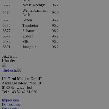
6672
Nesselwaengle
96.2
Weiﬂenbach am
6672
93.9
Lech
6673
Graen
96.2
6675
Tannheim
96.2
6677
Schattwald
96.2
6677
Zöblen
96.2
6682
Vils
96.2
6691
Jungholz
96.2
Jetzt läuft
Künstler
Titelsuche
U1 Tirol Medien GmbH
Andreas-Hofer-Straße 10
6130 Schwaz, Tirol
Tel.: +43 52 42 61 030
Impressum
Datenschutz
Feedback