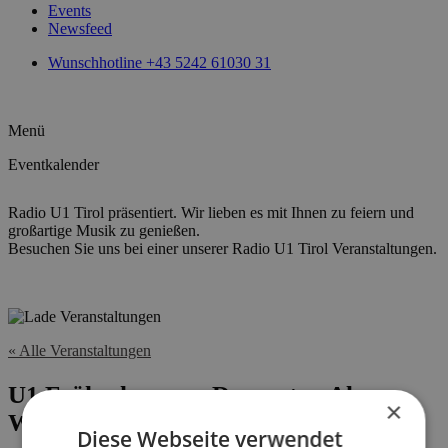
Events
Newsfeed
Wunschhotline +43 5242 61030 31
Menü
Eventkalender
Radio U1 Tirol präsentiert. Wir lieben es mit Ihnen zu feiern und
großartige Musik zu genießen.
Besuchen Sie uns bei einer unserer Radio U1 Tirol Veranstaltungen.
« Alle Veranstaltungen
U1 Frühschoppen, Dauerstoa Alm,
×
Wiedersbergerhorn Bergstation
Diese Webseite verwendet