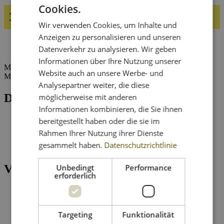
Cookies.
30. August | 11:00
14:00
-
Wir verwenden Cookies, um Inhalte und
Anzeigen zu personalisieren und unseren
«
U1 Unterwegs Sommer 2026 – Alpenzoo Innsbruck
Datenverkehr zu analysieren. Wir geben
U1 Unterwegs Sommer 2026 – Imster Bergbahnen
»
Informationen über Ihre Nutzung unserer
Mit dabei: Sonnwend, Vollgas Tirol, Dirndl Rocker, Tony Leon;
Website auch an unsere Werbe- und
Moderation: Christin Trainer
Analysepartner weiter, die diese
Details
möglicherweise mit anderen
Informationen kombinieren, die Sie ihnen
Datum:
30.
bereitgestellt haben oder die sie im
August
Rahmen Ihrer Nutzung ihrer Dienste
Zeit:
gesammelt haben.
Datenschutzrichtlinie
11:00 - 14:00
Veranstaltungsort
Unbedingt
Performance
erforderlich
Dauerstoa Alm
Alpbach 749
Alpbach
,
Tirol
Targeting
Funktionalität
6236
Google