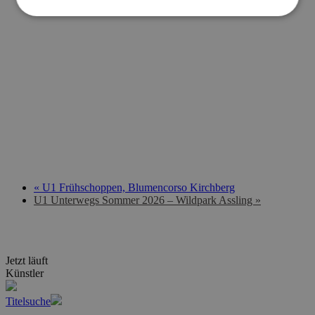
«
U1 Frühschoppen, Blumencorso Kirchberg
U1 Unterwegs Sommer 2026 – Wildpark Assling
»
Jetzt läuft
Künstler
Titelsuche