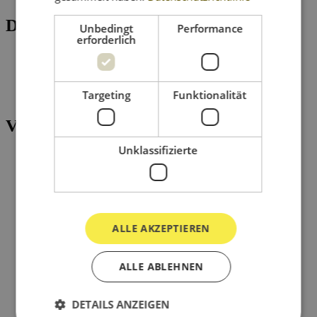
Details
Unbedingt
Performance
erforderlich
Datum:
18.
August
Zeit:
Targeting
Funktionalität
10:00 - 12:00
Veranstaltungsort
Unklassifizierte
Audioversum
Wilhelm-Greil-
Straße 23
Innsbruck
,
6020
Google Karte
anzeigen
ALLE AKZEPTIEREN
ALLE ABLEHNEN
DETAILS ANZEIGEN