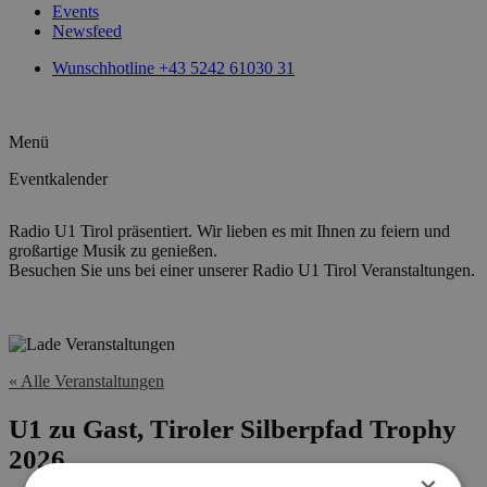
Events
Newsfeed
Wunschhotline +43 5242 61030 31
Menü
Eventkalender
Radio U1 Tirol präsentiert. Wir lieben es mit Ihnen zu feiern und
großartige Musik zu genießen.
Besuchen Sie uns bei einer unserer Radio U1 Tirol Veranstaltungen.
« Alle Veranstaltungen
U1 zu Gast, Tiroler Silberpfad Trophy
2026
×