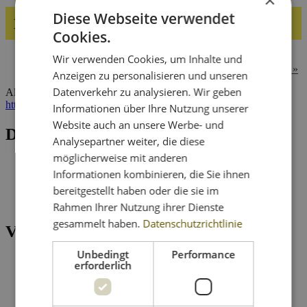
Diese Webseite verwendet
19. September | 07:00
10:00
-
Cookies.
«
U1 Frühschoppen, Hahnenkammstüberl Kitzbühel
Wir verwenden Cookies, um Inhalte und
U1 Frühschoppen, Gasthof zum Dampfl St. Johann in Tirol
»
Anzeigen zu personalisieren und unseren
Datenverkehr zu analysieren. Wir geben
Altstadt Schwaz – alle Infos zur Veranstaltung unter
https://silberregion-karwendel.com/de/tiroler-silberpfad-trophy
Informationen über Ihre Nutzung unserer
Website auch an unsere Werbe- und
Details
Analysepartner weiter, die diese
möglicherweise mit anderen
Datum:
19.
Informationen kombinieren, die Sie ihnen
September
Zeit:
bereitgestellt haben oder die sie im
07:00 - 10:00
Rahmen Ihrer Nutzung ihrer Dienste
gesammelt haben.
Datenschutzrichtlinie
Veranstaltungsort
Unbedingt
Performance
Schwaz,
erforderlich
Pfarrkirche
Maria
Himmelfahrt