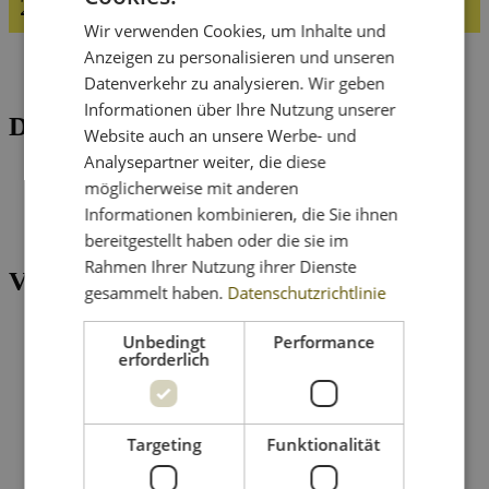
24. Dezember | 10:00
13:00
-
Wir verwenden Cookies, um Inhalte und
Anzeigen zu personalisieren und unseren
«
Abendshopping Schwaz
U1 Musikkreuzfahrt 2027 mit Christian Reisen
»
Datenverkehr zu analysieren. Wir geben
Informationen über Ihre Nutzung unserer
Details
Website auch an unsere Werbe- und
Analysepartner weiter, die diese
Datum:
24.
möglicherweise mit anderen
Dezember
Informationen kombinieren, die Sie ihnen
Zeit:
10:00 - 13:00
bereitgestellt haben oder die sie im
Rahmen Ihrer Nutzung ihrer Dienste
Veranstaltungsort
gesammelt haben.
Datenschutzrichtlinie
Innsbruck, DEZ
Unbedingt
Performance
Amraser-See-
erforderlich
Straße 56a
Innsbruck
,
6020
Österreich
Google Karte
Targeting
Funktionalität
anzeigen