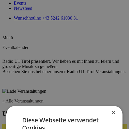
Events
Newsfeed
Wunschhotline +43 5242 61030 31
Menü
Eventkalender
Radio U1 Tirol präsentiert. Wir lieben es mit Ihnen zu feiern und
großartige Musik zu genießen.
Besuchen Sie uns bei einer unserer Radio U1 Tirol Veranstaltungen.
« Alle Veranstaltungen
×
U1 zu Gast, Weihnachtssendung DEZ
Diese Webseite verwendet
Cookies.